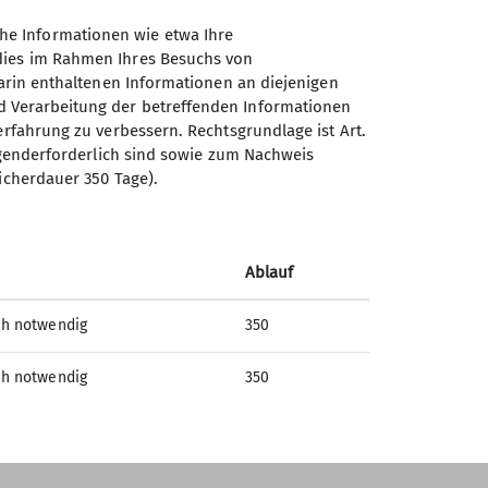
he Informationen wie etwa Ihre
 dies im Rahmen Ihres Besuchs von
darin enthaltenen Informationen an diejenigen
d Verarbeitung der betreffenden Informationen
erfahrung zu verbessern. Rechtsgrundlage ist Art.
Sektion Freiburg-Breisgau des
ingenderforderlich sind sowie zum Nachweis
Deutschen Alpenvereins e.V.
icherdauer 350 Tage).
Lörracher Str. 20 a
79115 Freiburg
Telefon +4976124222
Ablauf
ch notwendig
350
Kontakt
ch notwendig
350