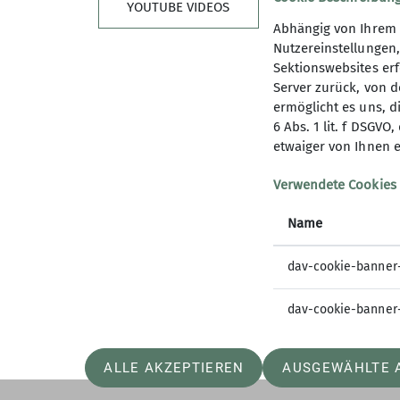
YOUTUBE VIDEOS
Abhängig von Ihrem 
Nutzereinstellungen
Sektionswebsites erf
Server zurück, von 
ermöglicht es uns, d
6 Abs. 1 lit. f DSGV
Sektion
Inkl
etwaiger von Ihnen e
Webseite DAV Freiburg-Breisgau e.V.
Wer wir 
Verwendete Cookies
Webseite DAV Kletterzentrum Freiburg
Mitmach
Name
Mitglied werden
Spenden
Partner*
dav-cookie-banner
Partner*
dav-cookie-banner
ALLE AKZEPTIEREN
AUSGEWÄHLTE 