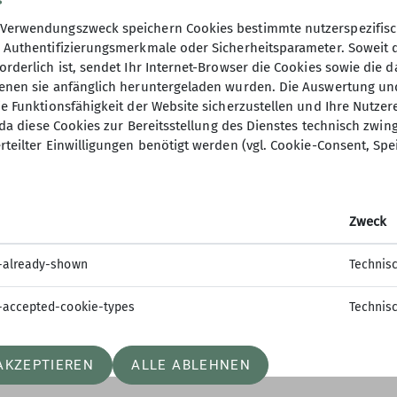
Verwendungszweck speichern Cookies bestimmte nutzerspezifisc
, Authentifizierungsmerkmale oder Sicherheitsparameter. Soweit
orderlich ist, sendet Ihr Internet-Browser die Cookies sowie die 
denen sie anfänglich heruntergeladen wurden. Die Auswertung un
ie Funktionsfähigkeit der Website sicherzustellen und Ihre Nutzer
O, da diese Cookies zur Bereitsstellung des Dienstes technisch zw
usion
rteilter Einwilligungen benötigt werden (vgl. Cookie-Consent, Spe
sind
en
Zweck
innen
-already-shown
Technis
in werden
-accepted-cookie-types
Technis
AKZEPTIEREN
ALLE ABLEHNEN