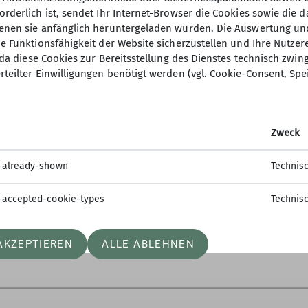
orderlich ist, sendet Ihr Internet-Browser die Cookies sowie die 
denen sie anfänglich heruntergeladen wurden. Die Auswertung un
ie Funktionsfähigkeit der Website sicherzustellen und Ihre Nutzer
r Hauptbahnhof, von wo aus wir gemeinsam mit dem Zu
O, da diese Cookies zur Bereitsstellung des Dienstes technisch zw
rnspiel unsere Rundwanderung, die uns auf abwechsl
rteilter Einwilligungen benötigt werden (vgl. Cookie-Consent, Spe
h eine motivierte Gruppe von 13 Teilnehmenden zusam
elette und der Marathon.
rund 300 Höhenmetern bot einige Herausforderungen, 
meinsam meisterten. Zur Mittagspause an der Zähring
Zweck
r gute Stimmung sorgten. Anschließend kehrten wir no
 den Rückweg antraten.
-already-shown
Technis
es hatten wir großes Glück: Während der gesamten Wa
-accepted-cookie-types
Technis
Zug waren.
esen gelungenen Tag!
AKZEPTIEREN
ALLE ABLEHNEN