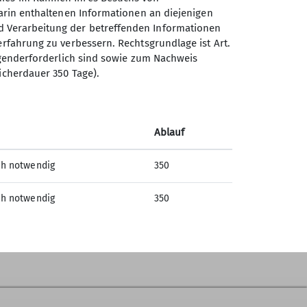
darin enthaltenen Informationen an diejenigen
d Verarbeitung der betreffenden Informationen
erfahrung zu verbessern. Rechtsgrundlage ist Art.
g nach Gundelfingen gefahren sind. Dort
ingenderforderlich sind sowie zum Nachweis
ungsreichen Wegen durchs Wildtal führte.
icherdauer 350 Tage).
mengefunden – mit dabei natürlich auch
die wir dank der guten Teamarbeit und der
er Burg machten wir ein entspanntes
Ablauf
ch im Gasthaus ein, wo wir uns bei einer
ch notwendig
350
nderung blieb es trocken, und der Regen
ch notwendig
350