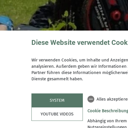
Diese Website verwendet Cook
Wanderung durchs
Wir verwenden Cookies, um Inhalte und Anzeigen 
analysieren. Außerdem geben wir Informationen 
Partner führen diese Informationen möglicherwei
Dienste gesammelt haben.
26.05.2025
Alles akzeptier
SYSTEM
Alle Artikel
News
Wanderungen
Cookie Beschreibun
YOUTUBE VIDEOS
Am vergangenen Sonntag war unsere inklus
Abhängig von Ihrem 
durch das schöne Wildtal bei Freiburg.
Nutzereinstellungen