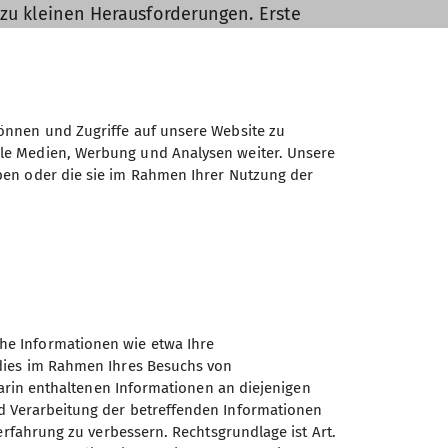
 zu kleinen Herausforderungen. Erste
önnen und Zugriffe auf unsere Website zu
ingeteilt. Eine Gruppe durfte direkt los
ale Medien, Werbung und Analysen weiter. Unsere
ach und nach durften auch weitere Gruppen
ben oder die sie im Rahmen Ihrer Nutzung der
aben Tipps.
m Campingplatz zu laufen – in der
sch einiges zu sehen. Die entdeckte
 tropisches Flair erzeugten. Zwar war der
man eine große, gut erschlossene Badestelle
nd über ein Brückengeländer „abgekürzt“.
he Informationen wie etwa Ihre
 dies im Rahmen Ihres Besuchs von
in Carne. Trotz anfänglicher Skepsis über
darin enthaltenen Informationen an diejenigen
ch zur Abendbesprechung trafen, nutzten
d Verarbeitung der betreffenden Informationen
n. Danach fand die gemeinsame
erfahrung zu verbessern. Rechtsgrundlage ist Art.