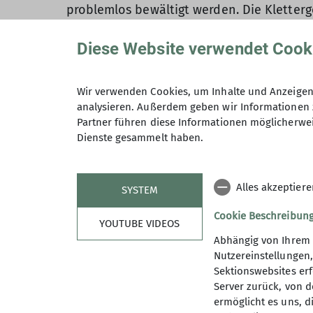
problemlos bewältigt werden. Die Kletterg
Klettereinheiten weckten die Vorfreude 
Diese Website verwendet Cook
Dienstag, 17. Juni – Einführung in Mehrseil
Wir verwenden Cookies, um Inhalte und Anzeigen 
Auch an diesem Tag stand Ponte Brolla im 
analysieren. Außerdem geben wir Informationen 
in ihre erste Mehrseillängentour, die and
Partner führen diese Informationen möglicherwei
in die Wand einsteigen. Jugendleiter*inn
Dienste gesammelt haben.
Mit zunehmender Tageszeit stieg auch die 
Hoffnung auf eine erfrischende Badestelle
Alles akzeptier
„Privatbucht“ lag versteckt, mit einem kle
SYSTEM
Einstieg ins Wasser wegen der glitschigen 
Cookie Beschreibun
– inklusive Sandboden.
YOUTUBE VIDEOS
Später traf auch die erste Seilschaft dor
Abhängig von Ihrem 
Nutzereinstellungen
Im Camp angekommen, trudelten nach und n
Sektionswebsites erf
die Zutaten (Linsen statt Karotten) war e
Server zurück, von 
die anderen die Zeit zum Slacklinen, Chi
ermöglicht es uns, d
Tagesbesprechung statt, gefolgt von Volle