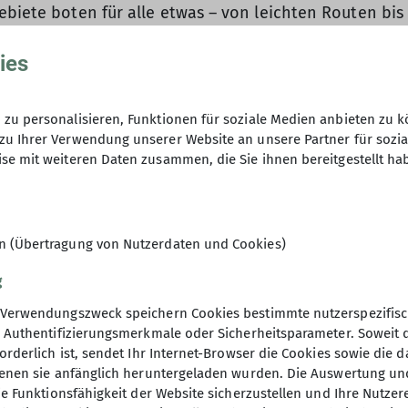
ebiete boten für alle etwas – von leichten Routen bis
auf die kommenden Mehrseillängen.
ies
längen
zu personalisieren, Funktionen für soziale Medien anbieten zu k
Fokus. Die Teilnehmenden wurden in kleinere Gruppen e
zu Ihrer Verwendung unserer Website an unsere Partner für sozi
eren vertieften zunächst ihre Sportklettertechnik. N
se mit weiteren Daten zusammen, die Sie ihnen bereitgestellt ha
en überprüften regelmäßig die gebauten Stände und g
Temperatur. Einige entschieden sich daher, zurück zu
. Der Rückweg war teils abenteuerlich und bot botani
en (Übertragung von Nutzerdaten und Cookies)
inen Sandstreifen und schattigen Bäumen, die fast ein
Felsen knifflig, doch weiter flussaufwärts entdeckte 
g
t ein und kühlte sich ab. Beim Rückweg wurde kurzerha
Verwendungszweck speichern Cookies bestimmte nutzerspezifisc
, Authentifizierungsmerkmale oder Sicherheitsparameter. Soweit
ach alle Gruppen ein. Zum Abendessen gab es Chili s
orderlich ist, sendet Ihr Internet-Browser die Cookies sowie die 
s schnell verputzt. Während die Jugendleiter*innen si
denen sie anfänglich heruntergeladen wurden. Die Auswertung un
llen im Calisthenics-Park oder Sonnenbrand eincreme
ie Funktionsfähigkeit der Website sicherzustellen und Ihre Nutzer
yball und Spikeball.