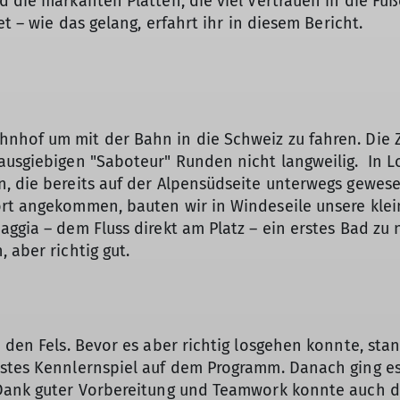
d die markanten Platten, die viel Vertrauen in die Fü
et – wie das gelang, erfahrt ihr in diesem Bericht.
hof um mit der Bahn in die Schweiz zu fahren. Die Zu
 ausgiebigen "Saboteur" Runden nicht langweilig. In
n, die bereits auf der Alpensüdseite unterwegs gewes
rt angekommen, bauten wir in Windeseile unsere kleine
aggia – dem Fluss direkt am Platz – ein erstes Bad z
 aber richtig gut.
an den Fels. Bevor es aber richtig losgehen konnte, 
stes Kennlernspiel auf dem Programm. Danach ging es 
 Dank guter Vorbereitung und Teamwork konnte auch de