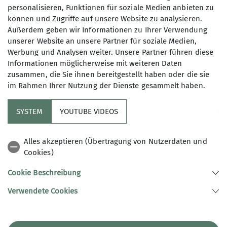
Wanderungen
und
Ausfahrten
. Du bist Lehrkraft
personalisieren, Funktionen für soziale Medien anbieten zu
an einer Schule mit sonderpädagogischem
können und Zugriffe auf unsere Website zu analysieren.
Schwerpunkt oder in einer Vorbereitungsklasse
Außerdem geben wir Informationen zu Ihrer Verwendung
und möchtest mit deinen Schüler*innen
unserer Website an unsere Partner für soziale Medien,
vorbeikommen? Hier findest du unser Angebot für
Werbung und Analysen weiter. Unsere Partner führen diese
Schulen
.
Informationen möglicherweise mit weiteren Daten
zusammen, die Sie ihnen bereitgestellt haben oder die sie
im Rahmen Ihrer Nutzung der Dienste gesammelt haben.
SYSTEM
YOUTUBE VIDEOS
Sektion
Alles akzeptieren (Übertragung von Nutzerdaten und
Cookies)
Inklusion
Cookie Beschreibung
Verwendete Cookies
Sektion Freiburg-Breisgau des Deutschen Alpenvereins e.V.
Lörracher Str. 20 a
79115 Freiburg