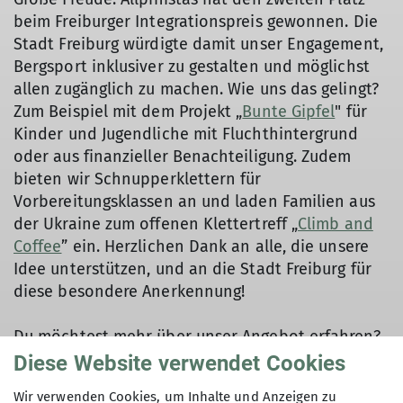
beim Freiburger Integrationspreis gewonnen. Die
Stadt Freiburg würdigte damit unser Engagement,
Bergsport inklusiver zu gestalten und möglichst
allen zugänglich zu machen. Wie uns das gelingt?
Zum Beispiel mit dem Projekt „
Bunte Gipfel
" für
Kinder und Jugendliche mit Fluchthintergrund
oder aus finanzieller Benachteiligung. Zudem
bieten wir Schnupperklettern für
Vorbereitungsklassen an und laden Familien aus
der Ukraine zum offenen Klettertreff „
Climb and
Coffee
” ein. Herzlichen Dank an alle, die unsere
Idee unterstützen, und an die Stadt Freiburg für
diese besondere Anerkennung!
Du möchtest mehr über unser Angebot erfahren?
Hier findest du weitere Informationen zu unseren
Diese Website verwendet Cookies
Klettertreffs
und
Gruppen
sowie unseren
Wir verwenden Cookies, um Inhalte und Anzeigen zu